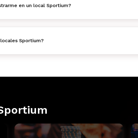
trarme en un local Sportium?
 locales Sportium?
Sportium