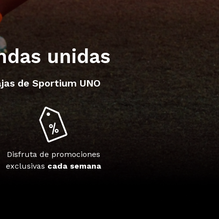
endas unidas
tajas de Sportium UNO
Disfruta de promociones
exclusivas
cada semana