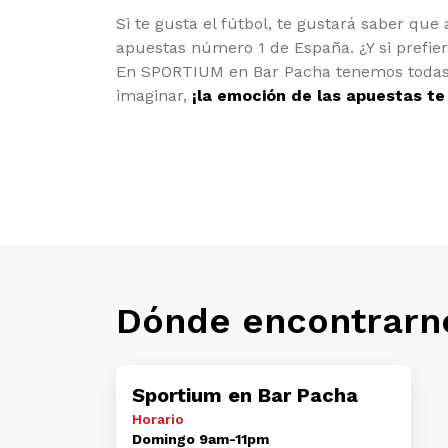
Si te gusta el fútbol, te gustará saber que
apuestas número 1 de España. ¿Y si prefier
En SPORTIUM en Bar Pacha tenemos todas
imaginar,
¡la emoción de las apuestas te
Dónde encontrarn
Sportium en Bar Pacha
Horario
Domingo 9am-11pm