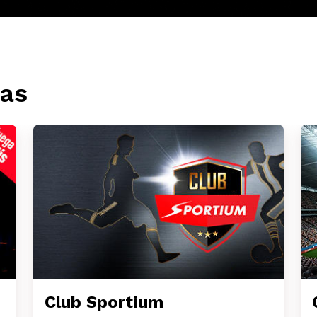
as
Club Sportium