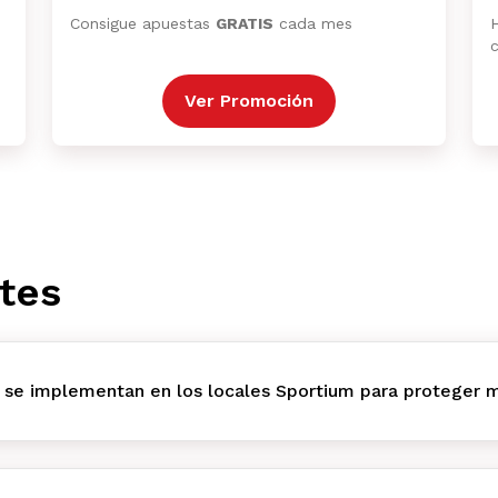
Consigue apuestas
GRATIS
cada mes
Ver Promoción
tes
 se implementan en los locales Sportium para proteger m