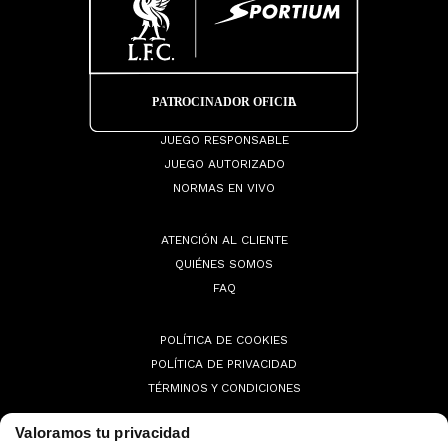
JUEGO RESPONSABLE
JUEGO AUTORIZADO
NORMAS EN VIVO
ATENCIÓN AL CLIENTE
QUIÉNES SOMOS
FAQ
POLÍTICA DE COOKIES
POLÍTICA DE PRIVACIDAD
TÉRMINOS Y CONDICIONES
Valoramos tu privacidad