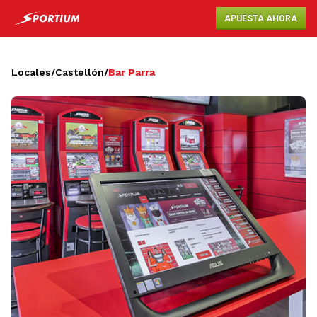
APUESTA AHORA
Locales
/
Castellón
/
Bar Parra