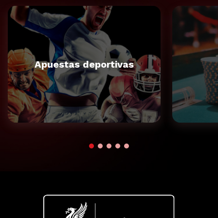
Apuestas deportivas