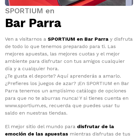
SPORTIUM en
Bar Parra
Ven a visitarnos a
SPORTIUM en Bar Parra
y disfruta
de todo lo que tenemos preparado para ti. Las
mejores apuestas, las mejores cuotas y el mejor
ambiente para disfrutar con tus amigos cualquier
día y a cualquier hora.
¿Te gusta el deporte? Aquí aprenderás a amarlo.
¿Prefieres los juegos de azar? ¡En SPORTIUM en Bar
Parra tenemos un amplísimo catálogo de opciones
para que no te aburras nunca! Y si tienes cuenta en
www.sportium.es, recuerda que puedes usar tu
saldo en nuestras tiendas.
El mejor sitio del mundo para
disfrutar de la
emoción de las apuestas
mientras disfrutas de tus