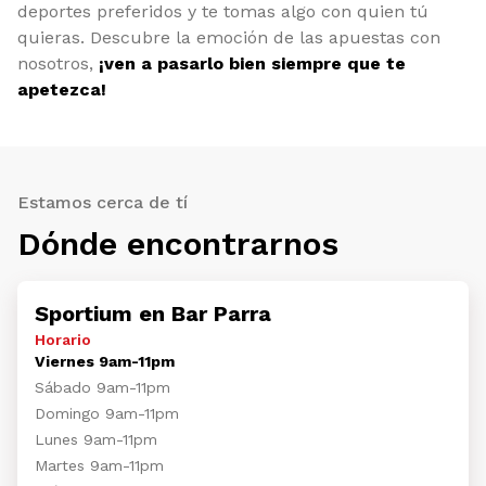
deportes preferidos y te tomas algo con quien tú
quieras. Descubre la emoción de las apuestas con
nosotros,
¡ven a pasarlo bien siempre que te
apetezca!
Estamos cerca de tí
Dónde encontrarnos
Sportium en Bar Parra
Horario
Viernes 9am-11pm
Sábado 9am-11pm
Domingo 9am-11pm
Lunes 9am-11pm
Martes 9am-11pm