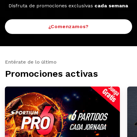
Disfruta de promociones exclusivas
cada semana
¿Comenzamos?
Entérate de lo último
Promociones activas