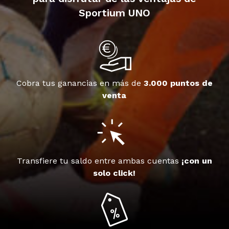
Sportium UNO
Cobra tus ganancias en más de
3.000 puntos de
venta
Transfiere tu saldo entre ambas cuentas
¡con un
solo click!