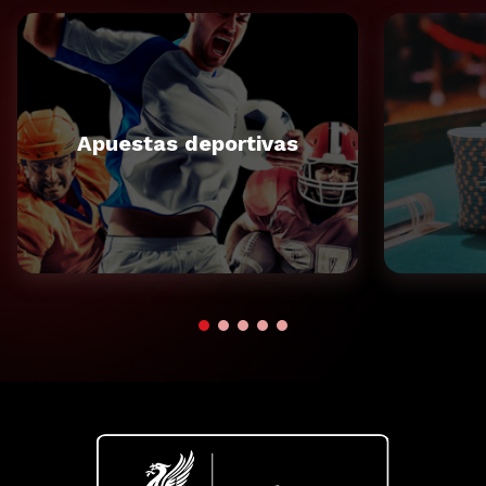
Apuestas deportivas