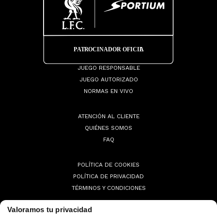
JUEGO RESPONSABLE
JUEGO AUTORIZADO
NORMAS EN VIVO
ATENCIÓN AL CLIENTE
QUIÉNES SOMOS
FAQ
POLÍTICA DE COOKIES
POLÍTICA DE PRIVACIDAD
TÉRMINOS Y CONDICIONES
Valoramos tu privacidad