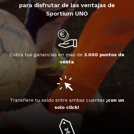
para disfrutar de las ventajas de
Sportium UNO
Cobra tus ganancias en más de
3.000 puntos de
venta
Transfiere tu saldo entre ambas cuentas
¡con un
solo click!