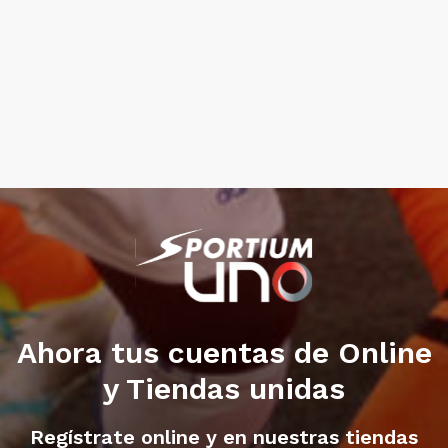
Ahora tus cuentas de Online
y Tiendas unidas
Regístrate online y en nuestras tiendas