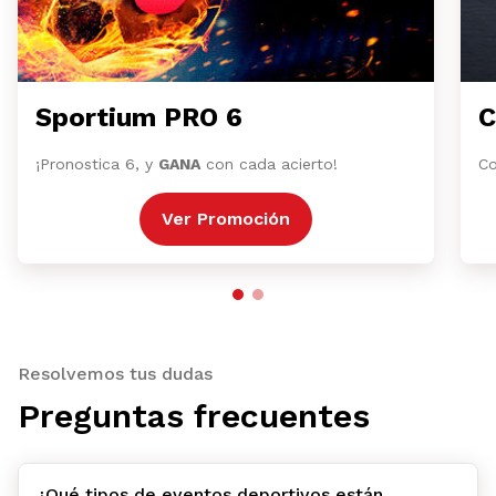
Sportium PRO 6
C
¡Pronostica 6, y
GANA
con cada acierto!
Co
Ver Promoción
Resolvemos tus dudas
Preguntas frecuentes
¿Qué tipos de eventos deportivos están