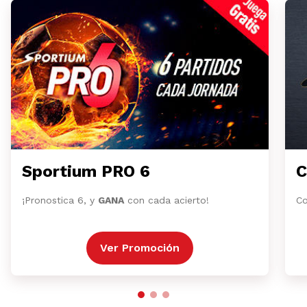
Sportium PRO 6
C
¡Pronostica 6, y
GANA
con cada acierto!
Co
Ver Promoción