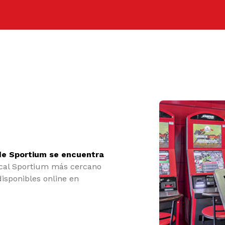
de Sportium se encuentra
local Sportium más cercano
isponibles online en