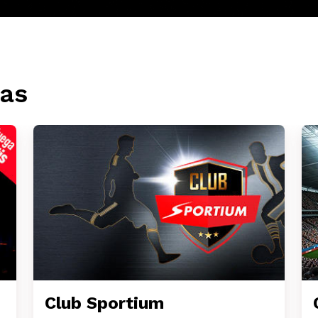
as
Club Sportium