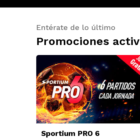
Entérate de lo último
Promociones activ
Sportium PRO 6