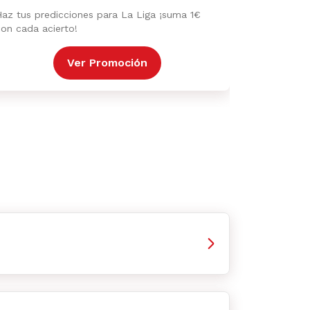
Haz tus predicciones para La Liga ¡suma 1€
con cada acierto!
Ver Promoción