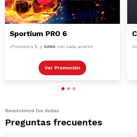
Sportium PRO 6
C
¡Pronostica 6, y
GANA
con cada acierto!
Co
Ver Promoción
Resolvemos tus dudas
Preguntas frecuentes