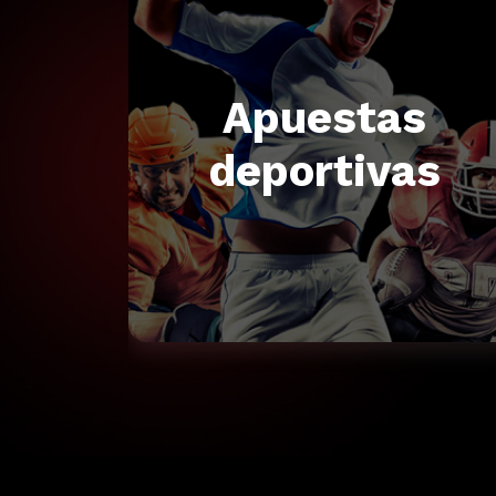
Apuestas
deportivas