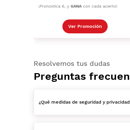
¡Pronostica 6, y
GANA
con cada acierto!
Ver Promoción
Resolvemos tus dudas
Preguntas frecuen
¿Qué medidas de seguridad y privacidad