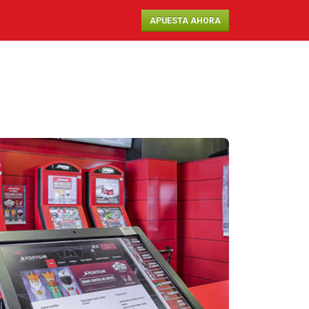
APUESTA AHORA