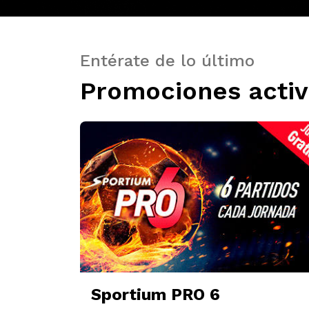
Entérate de lo último
Promociones activ
Sportium PRO 6