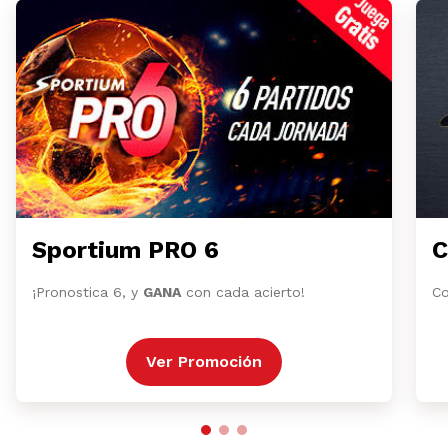
Sportium PRO 6
C
¡Pronostica 6, y
GANA
con cada acierto!
Co
Ver Promoción