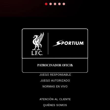
JUEGO RESPONSABLE
JUEGO AUTORIZADO
NORMAS EN VIVO
ATENCIÓN AL CLIENTE
QUIÉNES SOMOS