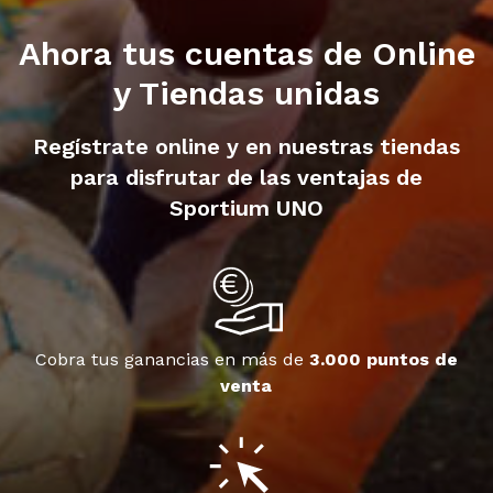
Ahora tus cuentas de Online
y Tiendas unidas
Regístrate online y en nuestras tiendas
para disfrutar de las ventajas de
Sportium UNO
Cobra tus ganancias en más de
3.000 puntos de
venta