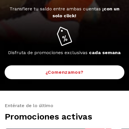
Transfiere tu saldo entre ambas cuentas
¡con un
solo click!
Disfruta de promociones exclusivas
cada semana
¿Comenzamos?
Entérate de lo último
Promociones activas