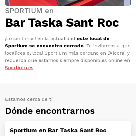
SPORTIUM en
Bar Taska Sant Roc
¡Lo sentimos! en la actualidad
este local de
Sportium se encuentra cerrado
. Te invitamos a que
localices el local Sportium más cercano en l’Alcora, y
recuerda que estamos siempre disponibles online en
Sportium.es
Estamos cerca de tí
Dónde encontrarnos
Sportium en Bar Taska Sant Roc