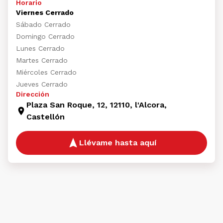
Horario
Viernes Cerrado
Sábado Cerrado
Domingo Cerrado
Lunes Cerrado
Martes Cerrado
Miércoles Cerrado
Jueves Cerrado
Dirección
Plaza San Roque, 12, 12110, l'Alcora,
Castellón
Llévame hasta aquí