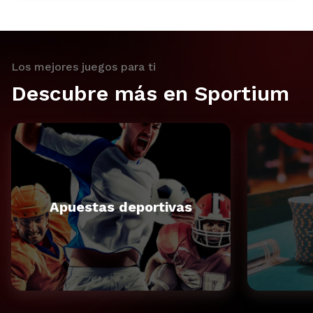
Los mejores juegos para ti
Descubre más en Sportium
Apuestas deportivas