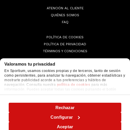
ATENCIÓN AL CLIENTE
QUIÉNES SOMOS
FAQ
POLÍTICA DE COOKIES
POLÍTICA DE PRIVACIDAD
TÉRMINOS Y CONDICIONES
Valoramos tu privacidad
En Sportium, usamos cookies propias y de terceros, tanto de sesión
como persistentes, para analizar tu navegación, obtener estadísticas y
© 2026 Sportium. All Rights Reserved.
mostrarte publicidad acorde a tus preferencias y hábitos de
navegación. Consulta nuestra
política de cookies
para más
información. Puedes aceptar todas las cookies pulsando el botón
"ACEPTAR" o configurarlas o rechazar su uso pulsando el botón
"CONFIGURAR"
Rechazar
Configurar
Aceptar