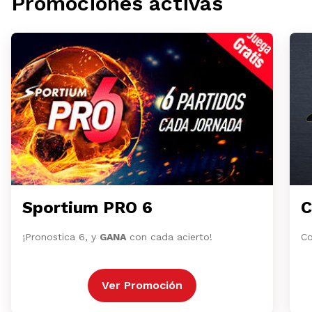
Promociones activas
Sportium PRO 6
C
¡Pronostica 6, y
GANA
con cada acierto!
Co
Ver Promoción