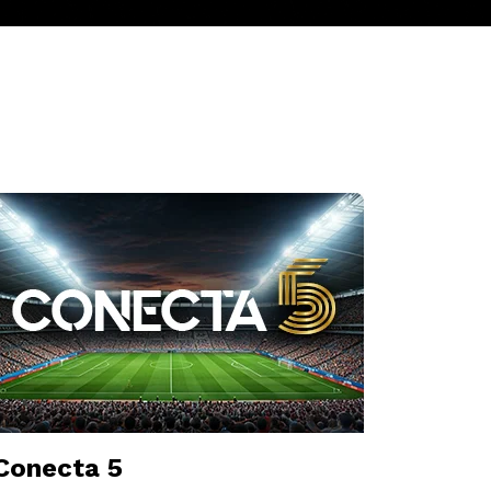
Conecta 5