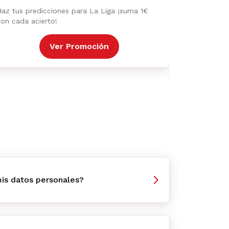
Haz tus predicciones para La Liga ¡suma 1€
con cada acierto!
Ver Promoción
is datos personales?