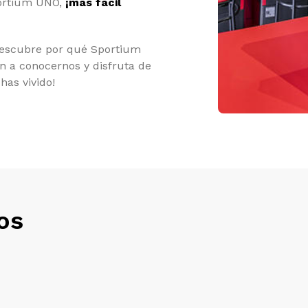
Sportium UNO,
¡más fácil
 Descubre por qué Sportium
en a conocernos y disfruta de
has vivido!
os