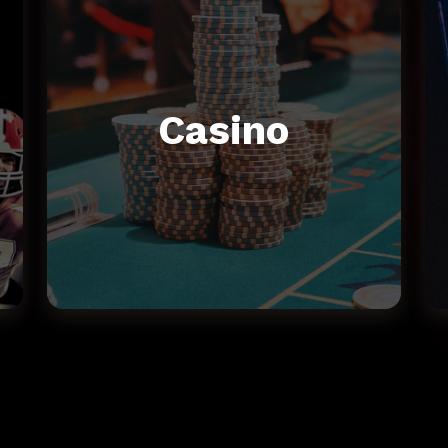
Casino