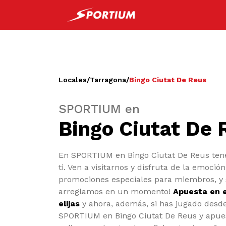
Locales
/
Tarragona
/
Bingo Ciutat De Reus
SPORTIUM en
Bingo Ciutat De 
En SPORTIUM en Bingo Ciutat De Reus ten
ti. Ven a visitarnos y disfruta de la emoció
promociones especiales para miembros, y s
arreglamos en un momento!
Apuesta en e
elijas
y ahora, además, si has jugado desde
SPORTIUM en Bingo Ciutat De Reus y apues