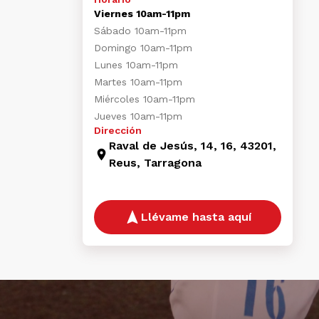
Viernes 10am-11pm
Sábado 10am-11pm
Domingo 10am-11pm
Lunes 10am-11pm
Martes 10am-11pm
Miércoles 10am-11pm
Jueves 10am-11pm
Dirección
Raval de Jesús, 14, 16, 43201,
Reus, Tarragona
Llévame hasta aquí