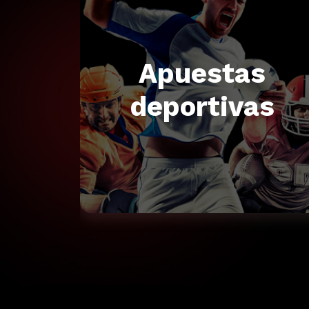
Apuestas
deportivas