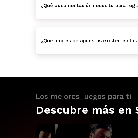
¿Qué documentación necesito para regis
¿Qué límites de apuestas existen en los
Los mejores juegos para ti
Descubre más en 