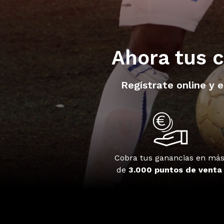
Ahora tus c
Regístrate online y 
Cobra tus ganancias en má
de
3.000 puntos de venta