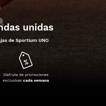
endas unidas
tajas de Sportium UNO
Disfruta de promociones
exclusivas
cada semana