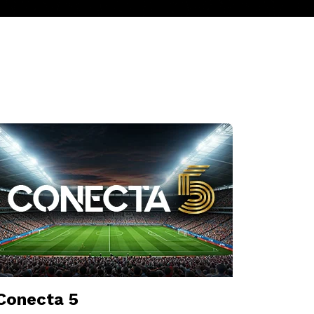
Conecta 5