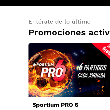
Entérate de lo último
Promociones activ
Sportium PRO 6