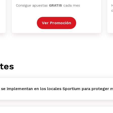
Consigue apuestas
GRATIS
cada mes
Ver Promoción
tes
 se implementan en los locales Sportium para proteger m