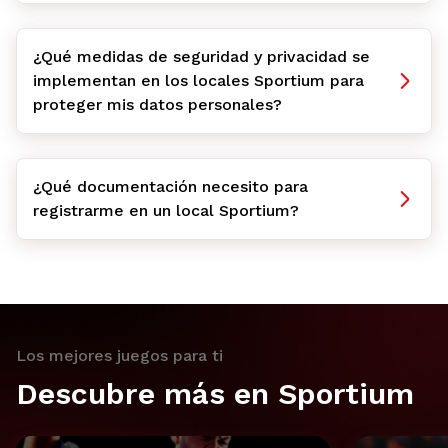
¿Qué medidas de seguridad y privacidad se
implementan en los locales Sportium para
proteger mis datos personales?
¿Qué documentación necesito para
registrarme en un local Sportium?
Los mejores juegos para ti
Descubre más en Sportium