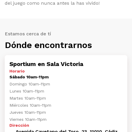
del juego como nunca antes la has vivido!
Estamos cerca de tí
Dónde encontrarnos
Sportium en Sala Victoria
Horario
Sábado 10am-11pm
Domingo 10am-11pm
Lunes 10am-11pm
Martes 10am-11pm
Miércoles 10am-11pm
Jueves 10am-11pm
Viernes 10am-11pm
Dirección
Avenida Cayetano del Toro, 23, 11010, Cádiz,