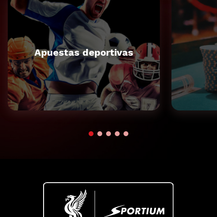
Apuestas deportivas