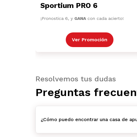
Sportium PRO 6
¡Pronostica 6, y
GANA
con cada acierto!
Ver Promoción
Resolvemos tus dudas
Preguntas frecuen
¿Cómo puedo encontrar una casa de apu