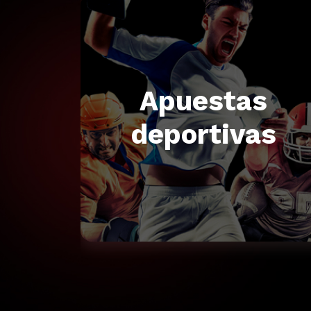
Apuestas
deportivas