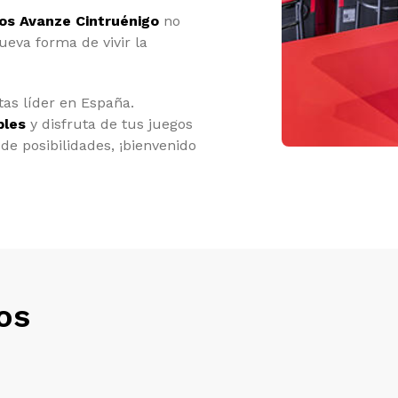
s Avanze Cintruénigo
no
ueva forma de vivir la
as líder en España.
bles
y disfruta de tus juegos
de posibilidades, ¡bienvenido
os