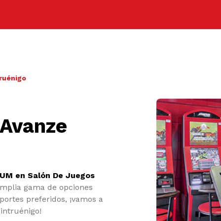
ruénigo
 Avanze
UM en Salón De Juegos
mplia gama de opciones
portes preferidos, ¡vamos a
Cintruénigo!