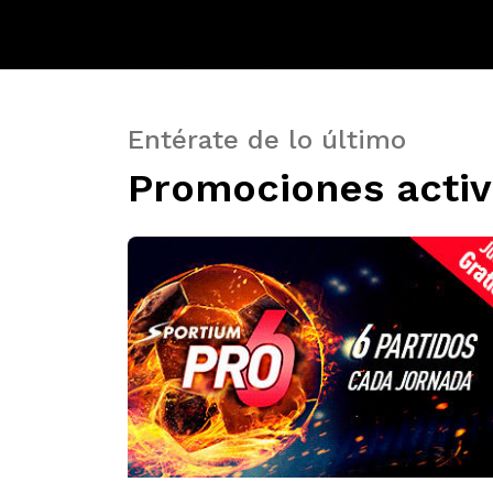
Entérate de lo último
Promociones activ