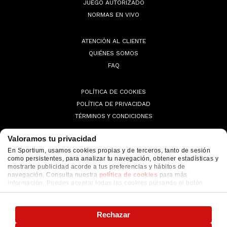
JUEGO AUTORIZADO
NORMAS EN VIVO
ATENCIÓN AL CLIENTE
QUIÉNES SOMOS
FAQ
POLÍTICA DE COOKIES
POLÍTICA DE PRIVACIDAD
TÉRMINOS Y CONDICIONES
Valoramos tu privacidad
En Sportium, usamos cookies propias y de terceros, tanto de sesión
como persistentes, para analizar tu navegación, obtener estadísticas y
© 2026 Sportium. All Rights Reserved.
mostrarte publicidad acorde a tus preferencias y hábitos de
navegación. Consulta nuestra
política de cookies
para más
información. Puedes aceptar todas las cookies pulsando el botón
"ACEPTAR" o configurarlas o rechazar su uso pulsando el botón
"CONFIGURAR"
Rechazar