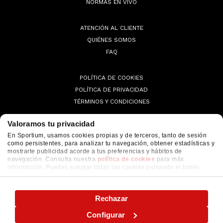
NORMAS EN VIVO
ATENCIÓN AL CLIENTE
QUIÉNES SOMOS
FAQ
POLÍTICA DE COOKIES
POLÍTICA DE PRIVACIDAD
TÉRMINOS Y CONDICIONES
Valoramos tu privacidad
En Sportium, usamos cookies propias y de terceros, tanto de sesión
como persistentes, para analizar tu navegación, obtener estadísticas y
© 2026 Sportium. All Rights Reserved.
mostrarte publicidad acorde a tus preferencias y hábitos de
navegación. Consulta nuestra
política de cookies
para más
información. Puedes aceptar todas las cookies pulsando el botón
"ACEPTAR" o configurarlas o rechazar su uso pulsando el botón
"CONFIGURAR"
Rechazar
Configurar