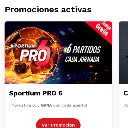
Promociones activas
Sportium PRO 6
C
¡Pronostica 6, y
GANA
con cada acierto!
Co
Ver Promoción