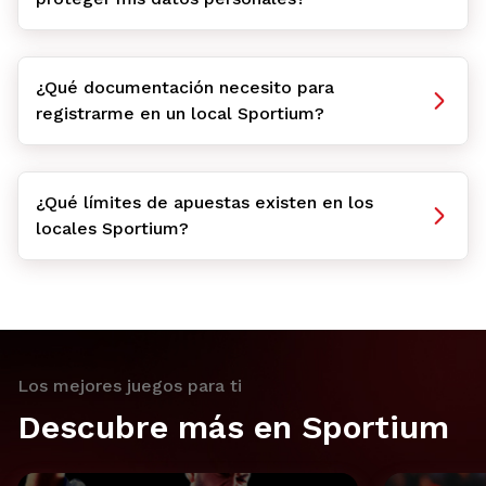
¿Qué documentación necesito para
registrarme en un local Sportium?
¿Qué límites de apuestas existen en los
locales Sportium?
Los mejores juegos para ti
Descubre más en Sportium