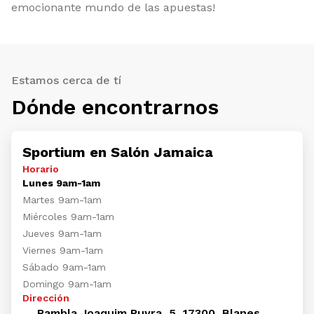
emocionante mundo de las apuestas!
Estamos cerca de tí
Dónde encontrarnos
Sportium en Salón Jamaica
Horario
Lunes 9am-1am
Martes 9am-1am
Miércoles 9am-1am
Jueves 9am-1am
Viernes 9am-1am
Sábado 9am-1am
Domingo 9am-1am
Dirección
Rambla Joaquim Ruyra, 5, 17300, Blanes,