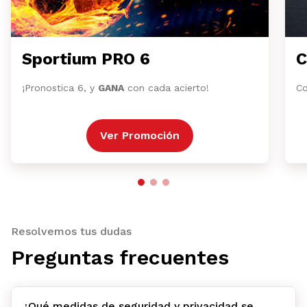
Sportium PRO 6
C
¡Pronostica 6, y
GANA
con cada acierto!
Co
Ver Promoción
Resolvemos tus dudas
Preguntas frecuentes
¿Qué medidas de seguridad y privacidad se