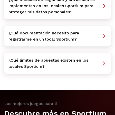
implementan en los locales Sportium para
proteger mis datos personales?
¿Qué documentación necesito para
registrarme en un local Sportium?
¿Qué límites de apuestas existen en los
locales Sportium?
Los mejores juegos para ti
Descubre más en Sportium