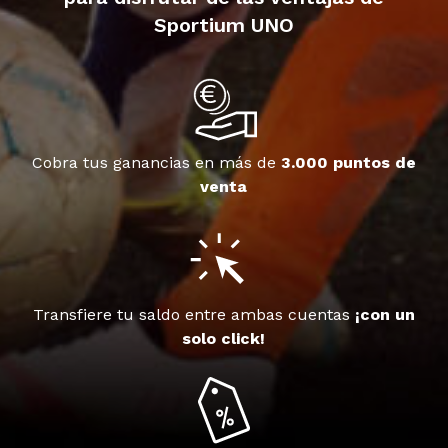
Sportium UNO
Cobra tus ganancias en más de
3.000 puntos de
venta
Transfiere tu saldo entre ambas cuentas
¡con un
solo click!