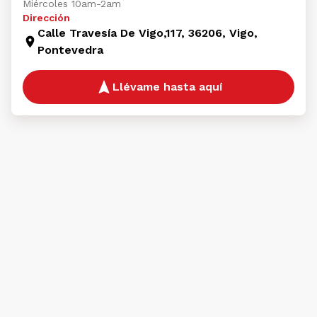
Miércoles 10am-2am
Dirección
Calle Travesía De Vigo,117, 36206, Vigo,
Pontevedra
Llévame hasta aquí