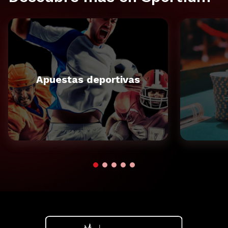
Apuestas deportivas