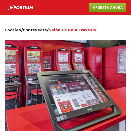
APUESTA AHORA
Locales
/
Pontevedra
/
Salón La Bola Travesia