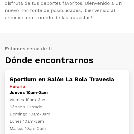
disfruta de tus deportes favoritos. Bienvenido a un
nuevo horizonte de posibilidades, ¡bienvenido al
emocionante mundo de las apuestas!
Estamos cerca de tí
Dónde encontrarnos
Sportium en Salón La Bola Travesia
Horario
Jueves 10am-2am
Viernes 10am-3am
Sábado Cerrado
Domingo 10am-3am
Lunes 10am-2am
Martes 10am-2am