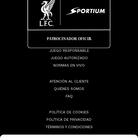
JUEGO RESPONSABLE
JUEGO AUTORIZADO
NORMAS EN VIVO
ATENCIÓN AL CLIENTE
QUIÉNES SOMOS
FAQ
POLÍTICA DE COOKIES
POLÍTICA DE PRIVACIDAD
TÉRMINOS Y CONDICIONES