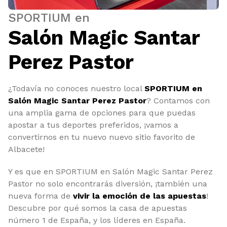
SPORTIUM en
Salón Magic Santar
Perez Pastor
¿Todavía no conoces nuestro local
SPORTIUM en
Salón Magic Santar Perez Pastor
? Contamos con
una amplia gama de opciones para que puedas
apostar a tus deportes preferidos, ¡vamos a
convertirnos en tu nuevo nuevo sitio favorito de
Albacete!
Y es que en SPORTIUM en Salón Magic Santar Perez
Pastor no solo encontrarás diversión, ¡también una
nueva forma de
vivir la emoción de las apuestas
!
Descubre por qué somos la casa de apuestas
número 1 de España, y los líderes en España.