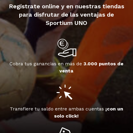
Regístrate online y en nuestras tiendas
para disfrutar de las ventajas de
Sportium UNO
Cobra tus ganancias en más de
3.000 puntos de
venta
Transfiere tu saldo entre ambas cuentas
¡con un
solo click!