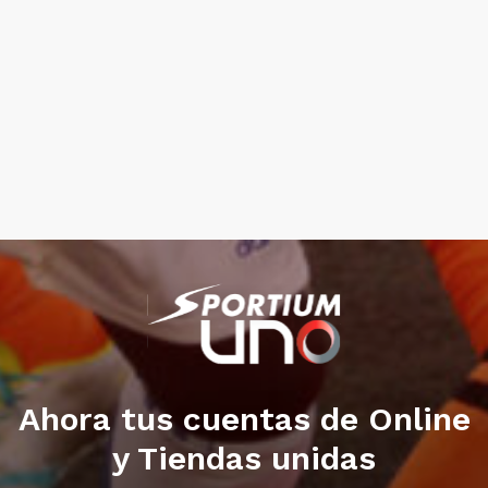
Ahora tus cuentas de Online
y Tiendas unidas