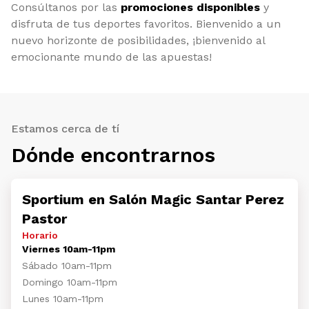
Consúltanos por las
promociones disponibles
y
disfruta de tus deportes favoritos. Bienvenido a un
nuevo horizonte de posibilidades, ¡bienvenido al
emocionante mundo de las apuestas!
Estamos cerca de tí
Dónde encontrarnos
Sportium en Salón Magic Santar Perez
Pastor
Horario
Viernes 10am-11pm
Sábado 10am-11pm
Domingo 10am-11pm
Lunes 10am-11pm