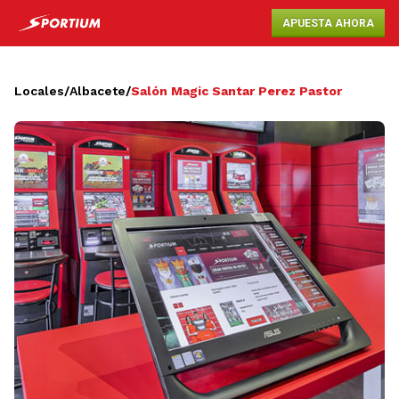
APUESTA AHORA
Locales
/
Albacete
/
Salón Magic Santar Perez Pastor