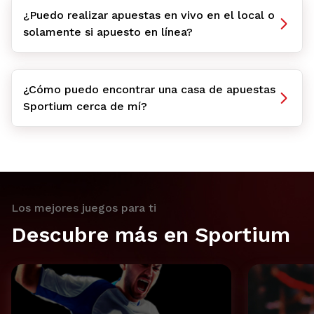
¿Puedo realizar apuestas en vivo en el local o
solamente si apuesto en línea?
¿Cómo puedo encontrar una casa de apuestas
Sportium cerca de mí?
Los mejores juegos para ti
Descubre más en Sportium