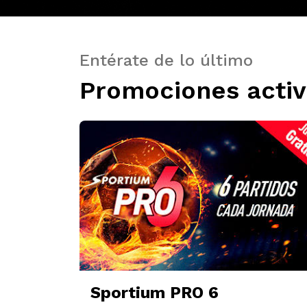
Entérate de lo último
Promociones activ
Sportium PRO 6