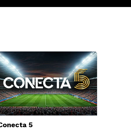
Conecta 5