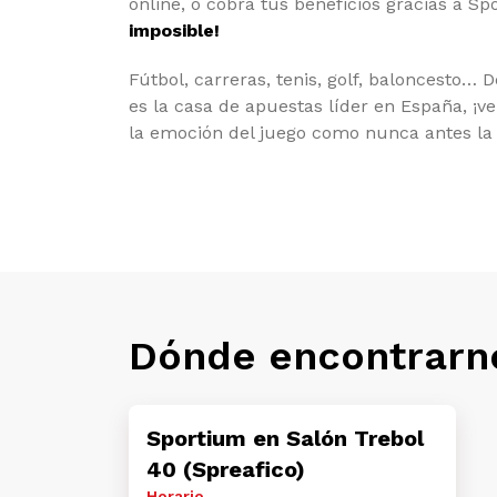
online, o cobra tus beneficios gracias a 
imposible!
Fútbol, carreras, tenis, golf, baloncesto…
es la casa de apuestas líder en España, ¡v
la emoción del juego como nunca antes la 
Dónde encontrarn
Sportium en Salón Trebol
40 (Spreafico)
Horario