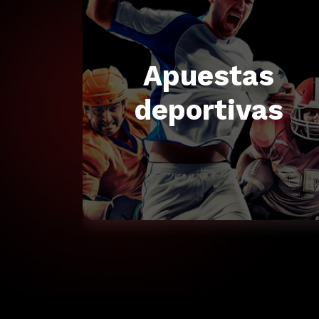
Apuestas
deportivas