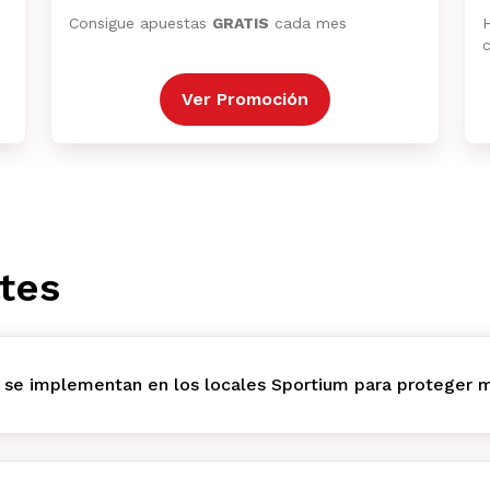
Consigue apuestas
GRATIS
cada mes
Ver Promoción
tes
 se implementan en los locales Sportium para proteger m